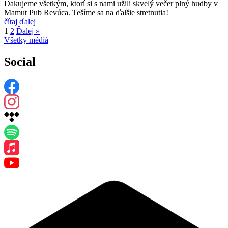
Ďakujeme všetkým, ktorí si s nami užili skvelý večer plný hudby v
Mamut Pub Revúca. Tešíme sa na ďalšie stretnutia!
čítaj ďalej
1
2
Ďalej »
Všetky médiá
Social