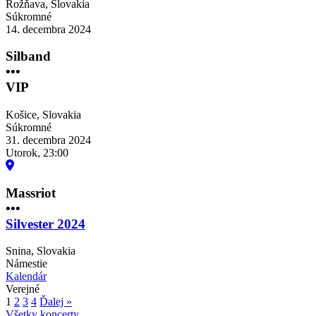
Rožňava
,
Slovakia
Súkromné
14. decembra 2024
Silband
•••
VIP
Košice
,
Slovakia
Súkromné
31. decembra 2024
Utorok, 23:00
Massriot
•••
Silvester 2024
Snina
,
Slovakia
Námestie
Kalendár
Verejné
1
2
3
4
Ďalej »
Všetky koncerty