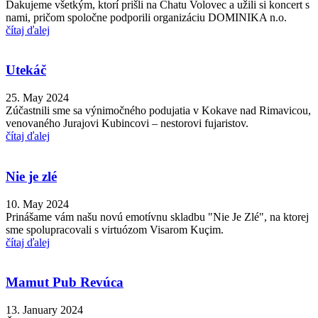
Ďakujeme všetkým, ktorí prišli na Chatu Volovec a užili si koncert s
nami, pričom spoločne podporili organizáciu DOMINIKA n.o.
čítaj ďalej
Utekáč
25. May 2024
Zúčastnili sme sa výnimočného podujatia v Kokave nad Rimavicou,
venovaného Jurajovi Kubincovi – nestorovi fujaristov.
čítaj ďalej
Nie je zlé
10. May 2024
Prinášame vám našu novú emotívnu skladbu "Nie Je Zlé", na ktorej
sme spolupracovali s virtuózom Visarom Kuçim.
čítaj ďalej
Mamut Pub Revúca
13. January 2024