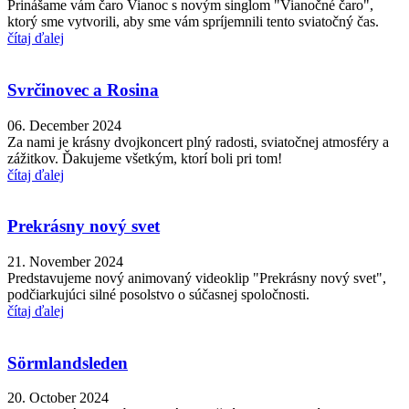
Prinášame vám čaro Vianoc s novým singlom "Vianočné čaro",
ktorý sme vytvorili, aby sme vám spríjemnili tento sviatočný čas.
čítaj ďalej
Svrčinovec a Rosina
06. December 2024
Za nami je krásny dvojkoncert plný radosti, sviatočnej atmosféry a
zážitkov. Ďakujeme všetkým, ktorí boli pri tom!
čítaj ďalej
Prekrásny nový svet
21. November 2024
Predstavujeme nový animovaný videoklip "Prekrásny nový svet",
podčiarkujúci silné posolstvo o súčasnej spoločnosti.
čítaj ďalej
Sörmlandsleden
20. October 2024